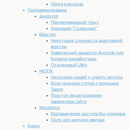
Лента в волосах
Программирование
JavaScript
Просвечивающий текст
Анимация "Созвездие"
Вёрстка
Некоторые сложности адаптивной
верстки
Графический редактор Avocode для
frontend-разработчика
Отзывчивый UIkit
MODX
Несколько кэшей у одного ресурса
Блок похожих статей с помощью
Tagger
Простое редактирование
параметров сайта
Word­press
Разграничение доступа без плагинов
Поле для загрузки аватара
Книги