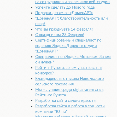
на сотрудников и заказчиков веб-студии
Успейте сделать до Нового года!
Подарки детям от «ДоменАРТ»
"ДоменАРТ": благотворительность или
пиар?
Что вы празднуете 14 февраля?
С праздником 23 Февраля!
Сертифицированный специалист по
ведению Яндекс.Директ в студии
"ДоменАРТ"
Специалист по «Яндекс.Метрике». Зачем
он нужен?
Рейтинг Рунета: зачем участвовать в
конкурсе?
Благодарность от главы Никольского
сельского поселения
Мы – лучшие среди digital-агентств в
Рейтинге Рунета
Разработка сайта салона красоты
Разработка сайта и работа в соц. сети
компании "Ютта"