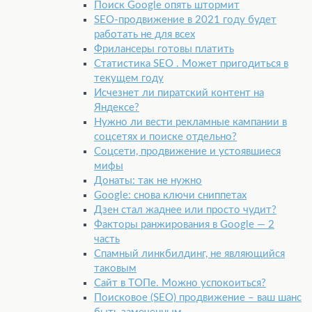
Поиск Google опять штормит
SEO-продвижение в 2021 году будет
работать не для всех
Фрилансеры готовы платить
Статистика SEO . Может пригодиться в
текущем году
Исчезнет ли пиратский контент на
Яндексе?
Нужно ли вести рекламные кампании в
соцсетях и поиске отдельно?
Соцсети, продвижение и устоявшиеся
мифы
Донаты: так не нужно
Google: снова ключи сниппетах
Дзен стал жаднее или просто чудит?
Факторы ранжирования в Google — 2
часть
Спамный линкбилдинг, не являющийся
таковым
Сайт в ТОПе. Можно успокоиться?
Поисковое (SEO) продвижение – ваш шанс