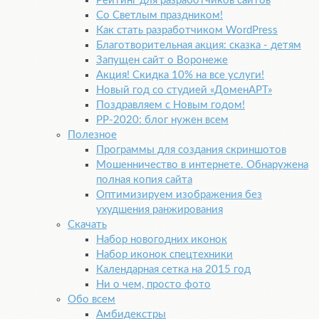
Рейтинг для разработчиков сайтов
Со Светлым праздником!
Как стать разработчиком WordPress
Благотворительная акция: сказка - детям
Запущен сайт о Воронеже
Акция! Скидка 10% на все услуги!
Новый год со студией «ДоменАРТ»
Поздравляем с Новым годом!
РР-2020: блог нужен всем
Полезное
Программы для создания скриншотов
Мошенничество в интернете. Обнаружена
полная копия сайта
Оптимизируем изображения без
ухудшения ранжирования
Скачать
Набор новогодних иконок
Набор иконок спецтехники
Календарная сетка на 2015 год
Ни о чем, просто фото
Обо всем
Амбидекстры