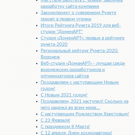
Мы стали работать с Чехией, закончив
разработку сайта компании
Законопроект о суверенном Рунете
принят в первом чтении
Итоги Рейтинга Рунета 2019 для веб-
студии "ДоменАРТ"
Студия «ДоменАРТ»: первые в рейтинге
рунета-2020
Региональный рейтинг Рунета-2020:
Воронеж
Веб-студия «ДоманАРТ» - лучшая среди
воронежских разработчиков и
оптимизаторов сайтов
Поздравляем с наступающим Новым
годом!
С Новым 2021 годом!
Поздравляем, 2021 наступил! Сколько на
него надежд во всем мире...
С наступающим Рождеством Христовым!
С 23 Февраля!
С праздником 8 Марта!
С 12 апреля, Днем космонавтики!