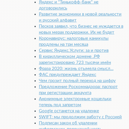
Яндекс и "Тинькофф-банк" не
договорились
Развитие экономики в новой реальности
и русский алфавит
Песков заявил, что бизнес не нуждается в
новых мерах поддержки. Их не будет
Коронавирус: налоговые каникулы
продлены на три месяца
Сервис Яндекс.Услуги: за и против
В кириллическом домене .РФ
зарегистрировано 723 тысячи имён
Фраза 2020: жизнь отымела смысл…
ФАС предупреждает Яндекс
Чем грозит полный переход на цифру
Предложение Роскомнадзора: паспорт
при регистрации аккаунта
Анонимные электронные кошельки
теперь под запретом
Google останется на удаленке
SWIFT: мы продолжим работу с Россией
Подписан закон об удалении