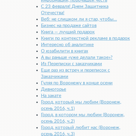
информации, порочащей честь
С 23 февраля! Днем Защитника
Отечества!
Веб: не слишком ли я стар, чтобы…
Бизнес на продаже сайтов
Книга — лучший подарок
Книги по контекстной рекламе в подарок
Интересно об аналитике
О юзабилити в книгах
А вы раньше «уже делали такое»?
Из Переписки с заказчиками
Еще раз из встреч и переписок с
Заказчиками
Гуляя по Воронежу в конце осени
Дивногорье
На закате
Город, который мы любим (Воронеж,
осень 2016, ч.1)
Город, в котором мы любим (Воронеж,
осень 2016, ч.2)
Город, который любит нас (Воронеж,
осень 2016, ч.3)