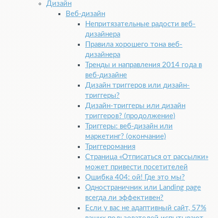
Дизайн
Веб-​дизайн
Непритязательные радости веб-
дизайнера
Правила хорошего тона веб-
дизайнера
Тренды и направления
2014
года в
веб-​дизайне
Дизайн триггеров или дизайн-
триггеры?
Дизайн-триггеры или дизайн
триггеров? (продолжение)
Триггеры: веб-​дизайн или
маркетинг? (окончание)
Триггеромания
Страница «Отписаться от рассылки»
может привести посетителей
Ошибка 404: ой! Где это мы?
Одностраничник или Landing page
всегда ли эффективен?
Если у вас не адаптивный сайт, 57%