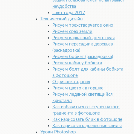
ваших пользователей испытывают
неудобства
Цвет года 2017
Технический дизайн
Рисуем трехстворчатое окно
Рисуем срез земли
Рисуем каркасный дом с нуля
Рисуем пересадчик деревьев
(раскадровка)
Рисуем бобкэт (раскадровка)
Рисуем кабину бобкэта
Рисуем болт для кабины бобкэта
в фотошопе
Отрисовка здания
Рисуем цветок в горшке
Рисуем ледяной светящийся
кристалл
Как избавиться от ступенчатого
градиента в фотошопе
Как нарисовать блик в фотошопе
Как нарисовать древесные спилы
Уроки Pho­to­shop