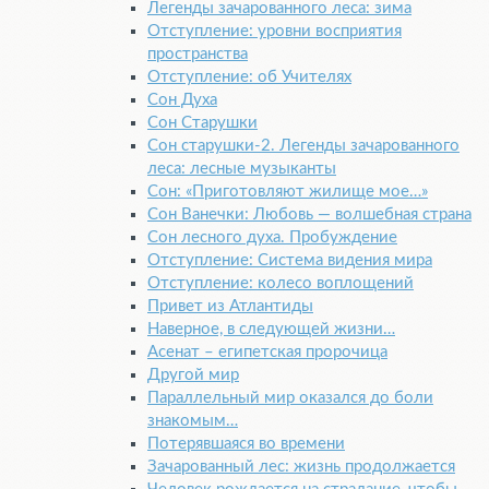
Легенды зачарованного леса: зима
Отступление: уровни восприятия
пространства
Отступление: об Учителях
Сон Духа
Сон Старушки
Сон старушки-2. Легенды зачарованного
леса: лесные музыканты
Сон: «Приготовляют жилище мое…»
Сон Ванечки: Любовь — волшебная страна
Сон лесного духа. Пробуждение
Отступление: Система видения мира
Отступление: колесо воплощений
Привет из Атлантиды
Наверное, в следующей жизни…
Асенат – египетская пророчица
Другой мир
Параллельный мир оказался до боли
знакомым…
Потерявшаяся во времени
Зачарованный лес: жизнь продолжается