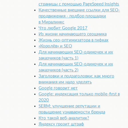
страницы с помощью PageSpeed Insights
Качественные внешние ссылки для SEO-
продвижения - подбор площадки
в Миралинкс
Что любит Google 2017
Из жизни начинающего сеошника
Жизнь сео-оптимизатора в гифках
«Королёв» и SEO
Для начинающих SEO-одиночек и их
заказчиков (часть 1)
Для начинающих SEO-одиночек и их
заказчиков (часть 2)
Заголовки и подзаголовки: как много
внимания им надо уделять
Google говорит нет
Google: индексация только mobile-first в
2020
SERM: улучшение репутации и
повышение узнаваемости бренда
Кто такой веб-аналитик?
Яндексу грозит штраф