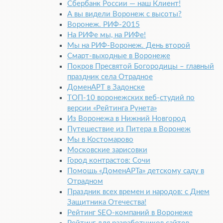
Сбербанк России — наш Клиент!
А вы видели Воронеж с высоты?
Воронеж. РИФ-2015
На РИФе мы, на РИФе!
Мы на РИФ-Воронеж. День второй
Смарт-выходные в Воронеже
Покров Пресвятой Богородицы – главный
праздник села Отрадное
ДоменАРТ в Задонске
ТОП-10 воронежских веб-студий по
версии «Рейтинга Рунета»
Из Воронежа в Нижний Новгород
Путешествие из Питера в Воронеж
Мы в Костомарово
Московские зарисовки
Город контрастов: Сочи
Помощь «ДоменАРТа» детскому саду в
Отрадном
Праздник всех времен и народов: с Днем
Защитника Отечества!
Рейтинг SEO-компаний в Воронеже