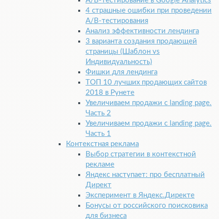
A/B-тестирование в Google Аnalytics
4 страшные ошибки при проведении
A/B-тестирования
Анализ эффективности лендинга
3 варианта создания продающей
страницы (Шаблон vs
Индивидуальность)
Фишки для лендинга
ТОП 10 лучших продающих сайтов
2018 в Рунете
Увеличиваем продажи с landing page.
Часть 2
Увеличиваем продажи с landing page.
Часть 1
Контекстная реклама
Выбор стратегии в контекстной
рекламе
Яндекс наступает: про бесплатный
Директ
Эксперимент в Яндекс.Директе
Бонусы от российского поисковика
для бизнеса