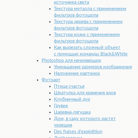
источника света
Текстура металла с применением
фильтров фотошопа
Текстура дерева с применением
фильтров фотошопа
Текстура кожи с применением
фильтров фотошопа
Как вырезать сложный объект
с помощью команды Black&White
Pho­to­shop для начинающих
Уменьшение размеров изображения
Наложение картинок
Фотоарт
Птица счастья
Шкатулка для хранения ядов
Клубничный дух
Грувик
Царевна-лягушка
Дом, в саду которого растет
черешня
Des fraises d’expédition