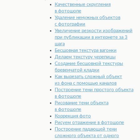
Качественные скругления
в фотошопе
Удаление ненужных объектов
с фотографии
Увеличение резкости изображений
при публикации в интернете за 3
шага
Бесшовная текстура вагонки
Делаем текстуру черепицы
Создание бесшовной текстуры
бревенчатой кладки
Как вырезать сложный объект
из фона с помощью каналов
Построение тени простого объекта
в фотошопе
Рисование тени объекта
в фотошопе
Коррекция фото
Рисуем отражение в фотошопе
Построение падающей тени
сложного объекта от одного