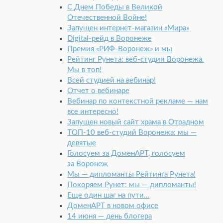
С Днем Победы в Великой
Отечественной Войне!
Запущен интернет-​магазин «Мира»
Digital-рейд в Воронеже
Премия «РИФ-Воронеж» и мы
Рейтинг Рунета: веб-студии Воронежа.
Мы в топ!
Всей студией на вебинар!
Отчет о вебинаре
Вебинар по контекстной рекламе — нам
все интересно!
Запущен новый сайт храма в Отрадном
ТОП-10 веб-студий Воронежа: мы —
девятые
Голосуем за ДоменАРТ, голосуем
за Воронеж
Мы — дипломанты Рейтинга Рунета!
Покоряем Рунет: мы — дипломанты!
Еще один шаг на пути…
ДоменАРТ в новом офисе
14 июня — день блогера