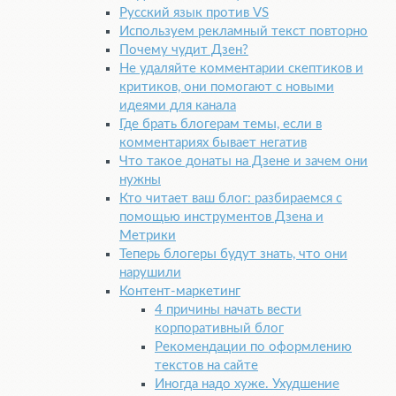
Русский язык против VS
Используем рекламный текст повторно
Почему чудит Дзен?
Не удаляйте комментарии скептиков и
критиков, они помогают с новыми
идеями для канала
Где брать блогерам темы, если в
комментариях бывает негатив
Что такое донаты на Дзене и зачем они
нужны
Кто читает ваш блог: разбираемся с
помощью инструментов Дзена и
Метрики
Теперь блогеры будут знать, что они
нарушили
Контент-маркетинг
4 причины начать вести
корпоративный блог
Рекомендации по оформлению
текстов на сайте
Иногда надо хуже. Ухудшение