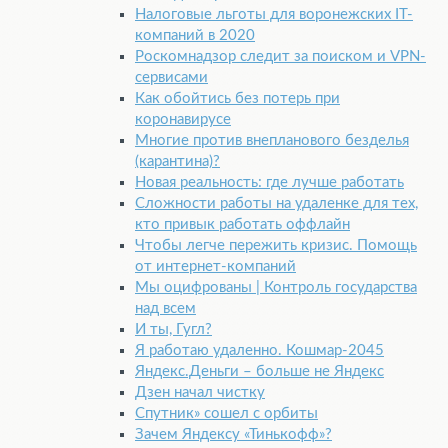
Налоговые льготы для воронежских IT-
компаний в 2020
Роскомнадзор следит за поиском и VPN-
сервисами
Как обойтись без потерь при
коронавирусе
Многие против внепланового безделья
(карантина)?
Новая реальность: где лучше работать
Сложности работы на удаленке для тех,
кто привык работать оффлайн
Чтобы легче пережить кризис. Помощь
от интернет-компаний
Мы оцифрованы | Контроль государства
над всем
И ты, Гугл?
Я работаю удаленно. Кошмар-2045
Яндекс.Деньги – больше не Яндекс
Дзен начал чистку
Спутник» сошел с орбиты
Зачем Яндексу «Тинькофф»?