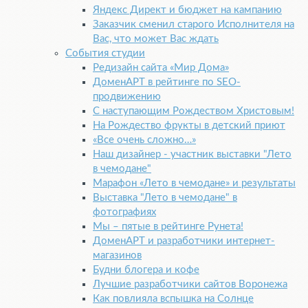
Яндекс Директ и бюджет на кампанию
Заказчик сменил старого Исполнителя на
Вас, что может Вас ждать
События студии
Редизайн сайта «Мир Дома»
ДоменАРТ в рейтинге по SEO-
продвижению
С наступающим Рождеством Христовым!
На Рождество фрукты в детский приют
«Все очень сложно…»
Наш дизайнер - участник выставки "Лето
в чемодане"
Марафон «Лето в чемодане» и результаты
Выставка "Лето в чемодане" в
фотографиях
Мы – пятые в рейтинге Рунета!
ДоменАРТ и разработчики интернет-
магазинов
Будни блогера и кофе
Лучшие разработчики сайтов Воронежа
Как повлияла вспышка на Солнце