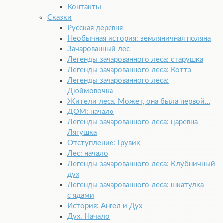
Контакты
Сказки
Русская деревня
Необычная история: земляничная поляна
Зачарованный лес
Легенды зачарованного леса: старушка
Легенды зачарованного леса: Коттэ
Легенды зачарованного леса:
Дюймовочка
Жители леса. Может, она была первой…
ДОМ: начало
Легенды зачарованного леса: царевна
Лягушка
Отступление: Грувик
Лес: начало
Легенды зачарованного леса: Клубничный
дух
Легенды зачарованного леса: шкатулка
с ядами
История: Ангел и Дух
Дух. Начало