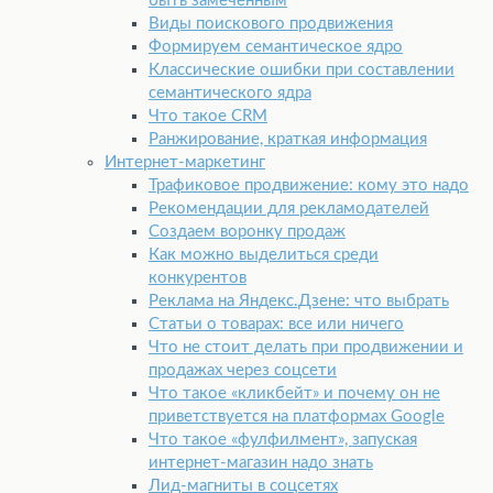
быть замеченным
Виды поискового продвижения
Формируем семантическое ядро
Классические ошибки при составлении
семантического ядра
Что такое CRM
Ранжирование, краткая информация
Интернет-маркетинг
Трафиковое продвижение: кому это надо
Рекомендации для рекламодателей
Создаем воронку продаж
Как можно выделиться среди
конкурентов
Реклама на Яндекс.Дзене: что выбрать
Статьи о товарах: все или ничего
Что не стоит делать при продвижении и
продажах через соцсети
Что такое «кликбейт» и почему он не
приветствуется на платформах Google
Что такое «фулфилмент», запуская
интернет-магазин надо знать
Лид-магниты в соцсетях