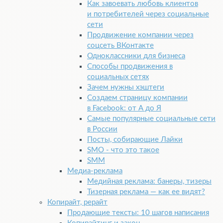
Как завоевать любовь клиентов
и потребителей через социальные
сети
Продвижение компании через
соцсеть ВКонтакте
Одноклассники для бизнеса
Способы продвижения в
социальных сетях
Зачем нужны хэштеги
Создаем страницу компании
в Facebook: от А до Я
Самые популярные социальные сети
в России
Посты, собирающие Лайки
SМО - что это такое
SММ
Медиа-реклама
Медийная реклама: банеры, тизеры
Тизерная реклама — как ее видят?
Копирайт, рерайт
Продающие тексты: 10 шагов написания