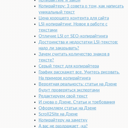
Копирайтинг и закон
Копирайтеру: 3 совета о том, как написать
уникальный текст
Цена хорошего контента для сайта
LSI-копирайтинг. Новое в работе с
текстами
Отличие LSI от SEO-копирайтинга
Достоинства и недостатки LSI-текстов:
надо ли заказывать?
Зачем считать количество знаков в
тексте?
Серый текст для копирайтера
График расскажет все. Учитесь рисовать.
На примере копирайтинга
Вероятная реальность: статьи на Дзене
будут проверяться экспертами
Редактируем свой текст
И снова о Дзене. Статьи и требования
Оформляем статьи на Дзене
Scroll2Site на Дзене
Копирайтеру на заметку
А вас не раздражает -ка?