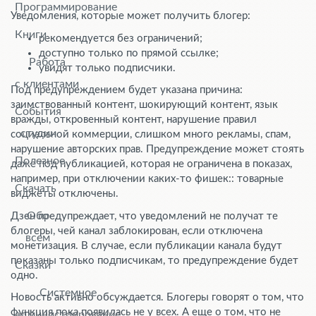
Программирование
Уведомления, которые может получить блогер:
Книги
рекомендуется без ограничений;
доступно только по прямой ссылке;
Работа
увидят только подписчики.
с клиентами
Под предупреждением будет указана причина:
заимствованный контент, шокирующий контент, язык
События
вражды, откровенный контент, нарушение правил
студии
социальной коммерции, слишком много рекламы, спам,
нарушение авторских прав. Предупреждение может стоять
Полезное
даже под публикацией, которая не ограничена в показах,
например, при отключении каких-то фишек:: товарные
Скачать
виджеты отключены.
Обо
Дзен предупреждает, что уведомлений не получат те
блогеры, чей канал заблокирован, если отключена
всем
монетизация. В случае, если публикации канала будут
показаны только подписчикам, то предупреждение будет
Сказки
одно.
Системное
Новость активно обсуждается. Блогеры говорят о том, что
функция пока появилась не у всех. А еще о том, что не
администрирование