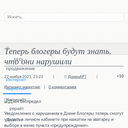
Теперь блогеры будут знать,
что они нарушили
SEO —
продвижение
+10
22 ноября 2021, 23:23
|
ДоменАРТ
|
Интернет-
Интернет-маркетинг
|
0 комментариев
маркетинг
Копирайт,
рерайт
Уведомления о нарушениях в Дзене блогеры теперь смогут
увидеть в личном кабинете при нажатии на аватарку и
Дизайн
выборе в меню пункта «предупреждение».