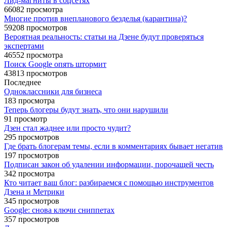
Лид-магниты в соцсетях
66082 просмотра
Многие против внепланового безделья (карантина)?
59208 просмотров
Вероятная реальность: статьи на Дзене будут проверяться
экспертами
46552 просмотра
Поиск Google опять штормит
43813 просмотров
Последнее
Одноклассники для бизнеса
183 просмотра
Теперь блогеры будут знать, что они нарушили
91 просмотр
Дзен стал жаднее или просто чудит?
295 просмотров
Где брать блогерам темы, если в комментариях бывает негатив
197 просмотров
Подписан закон об удалении информации, порочащей честь
342 просмотра
Кто читает ваш блог: разбираемся с помощью инструментов
Дзена и Метрики
345 просмотров
Google: снова ключи сниппетах
357 просмотров